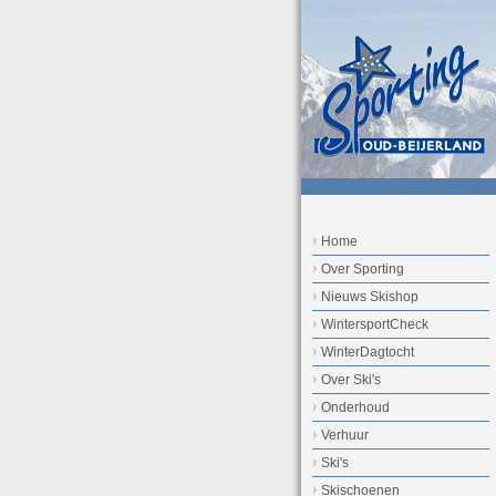
Home
Over Sporting
Nieuws Skishop
WintersportCheck
WinterDagtocht
Over Ski's
Onderhoud
Verhuur
Ski's
Skischoenen