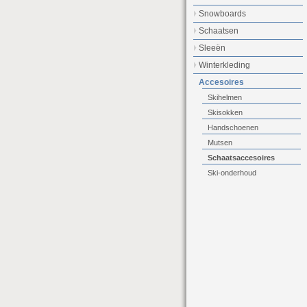
Snowboards
Schaatsen
Sleeën
Winterkleding
Accesoires
Skihelmen
Skisokken
Handschoenen
Mutsen
Schaatsaccesoires
Ski-onderhoud