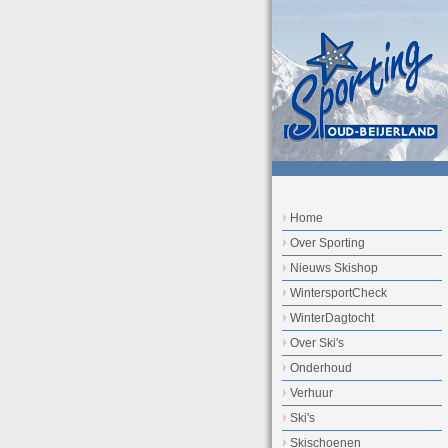
Home
Over Sporting
Nieuws Skishop
WintersportCheck
WinterDagtocht
Over Ski's
Onderhoud
Verhuur
Ski's
Skischoenen