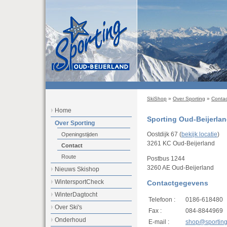
SkiShop
»
Over Sporting
»
Contac
Home
Sporting Oud-Beijerla
Over Sporting
Oostdijk 67 (
bekijk locatie
)
Openingstijden
3261 KC Oud-Beijerland
Contact
Route
Postbus 1244
3260 AE Oud-Beijerland
Nieuws Skishop
WintersportCheck
Contactgegevens
WinterDagtocht
Telefoon :
0186-618480
Over Ski's
Fax :
084-8844969
Onderhoud
E-mail :
shop@
sporting