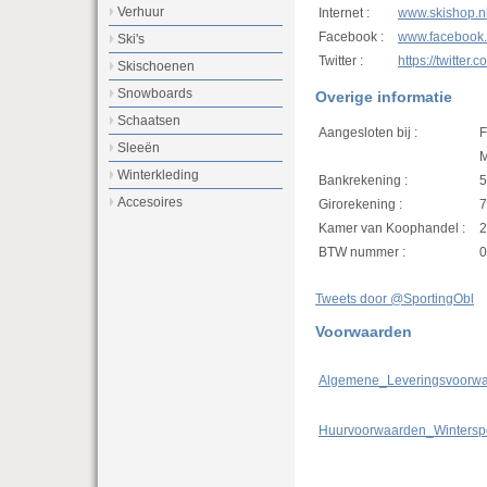
Verhuur
Internet :
www.skishop.n
Facebook :
www.facebook.
Ski's
Twitter :
https://twitter
Skischoenen
Snowboards
Overige informatie
Schaatsen
Aangesloten bij :
F
Sleeën
M
Winterkleding
Bankrekening :
5
Accesoires
Girorekening :
7
Kamer van Koophandel :
2
BTW nummer :
0
Tweets door @SportingObl
Voorwaarden
Algemene_Leveringsvoorwa
Huurvoorwaarden_Winterspo