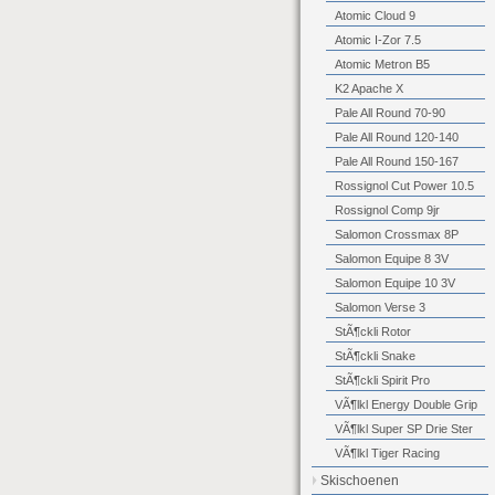
Atomic Cloud 9
Atomic I-Zor 7.5
Atomic Metron B5
K2 Apache X
Pale All Round 70-90
Pale All Round 120-140
Pale All Round 150-167
Rossignol Cut Power 10.5
Rossignol Comp 9jr
Salomon Crossmax 8P
Salomon Equipe 8 3V
Salomon Equipe 10 3V
Salomon Verse 3
StÃ¶ckli Rotor
StÃ¶ckli Snake
StÃ¶ckli Spirit Pro
VÃ¶lkl Energy Double Grip
VÃ¶lkl Super SP Drie Ster
VÃ¶lkl Tiger Racing
Skischoenen