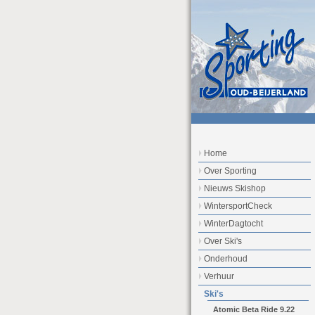
Home
Over Sporting
Nieuws Skishop
WintersportCheck
WinterDagtocht
Over Ski's
Onderhoud
Verhuur
Ski's
Atomic Beta Ride 9.22