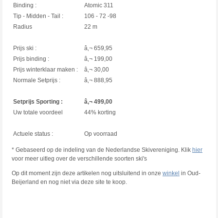
Binding :
Atomic 311
Tip - Midden - Tail :
106 - 72 -98
Radius
22 m
Prijs ski :
â‚¬ 659,95
Prijs binding :
â‚¬ 199,00
Prijs winterklaar maken :
â‚¬ 30,00
Normale Setprijs :
â‚¬ 888,95
Setprijs Sporting :
â‚¬ 499,00
Uw totale voordeel
44% korting
Actuele status :
Op voorraad
* Gebaseerd op de indeling van de Nederlandse Skivereniging. Klik
hier
voor meer uitleg over de verschillende soorten ski's
Op dit moment zijn deze artikelen nog uitsluitend in onze
winkel
in Oud-
Beijerland en nog niet via deze site te koop.