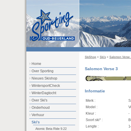
SkiShop
»
Ski's
»
Salomon Verse 
Home
Salomon Verse 3
Over Sporting
Nieuws Skishop
WintersportCheck
Informatie
WinterDagtocht
Over Ski's
Merk :
S
Model :
V
Onderhoud
Kleur :
-
Verhuur
Soort ski* :
B
Ski's
Lengte :
1
Atomic Beta Ride 9.22