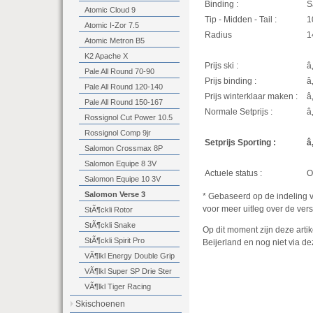
Binding :
S
Atomic Cloud 9
Tip - Midden - Tail :
1
Atomic I-Zor 7.5
Radius
1
Atomic Metron B5
K2 Apache X
Prijs ski :
â
Pale All Round 70-90
Prijs binding :
â
Pale All Round 120-140
Prijs winterklaar maken :
â
Pale All Round 150-167
Normale Setprijs :
â
Rossignol Cut Power 10.5
Rossignol Comp 9jr
Setprijs Sporting :
â
Salomon Crossmax 8P
Salomon Equipe 8 3V
Actuele status :
O
Salomon Equipe 10 3V
Salomon Verse 3
* Gebaseerd op de indeling 
voor meer uitleg over de vers
StÃ¶ckli Rotor
StÃ¶ckli Snake
Op dit moment zijn deze artik
StÃ¶ckli Spirit Pro
Beijerland en nog niet via dez
VÃ¶lkl Energy Double Grip
VÃ¶lkl Super SP Drie Ster
VÃ¶lkl Tiger Racing
Skischoenen